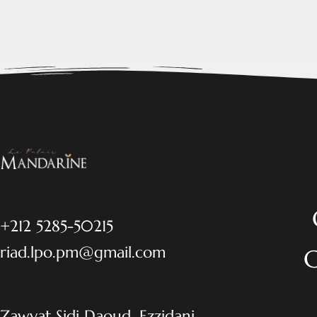
+212 5285-50215
riad.lpo.pm@gmail.com
Zawyat Sidi Daoud, Ezzidani,