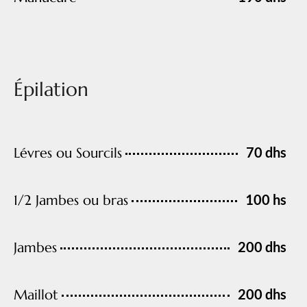
Épilation
70 dhs
Lévres ou Sourcils
100 hs
1/2 Jambes ou bras
200 dhs
Jambes
200 dhs
Maillot