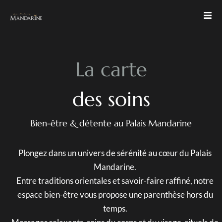
L
a
c
a
r
t
e
d
e
s
s
o
i
n
s
Bien-être & détente au Palais Mandarine
Plongez dans un univers de sérénité au cœur du Palais
Mandarine.
Entre traditions orientales et savoir-faire raffiné, notre
espace bien-être vous propose une parenthèse hors du
temps.